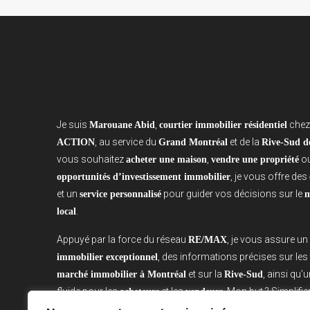
Je suis
,
che
Marouane Abid
courtier immobilier résidentiel
, au service du
et de la
ACTION
Grand Montréal
Rive-Sud d
vous souhaitez
,
ou
acheter une maison
vendre une propriété
, je vous offre des
opportunités d’investissement immobilier
et un
pour guider vos décisions sur le
service personnalisé
m
.
local
Appuyé par la force du réseau
, je vous assure un
RE/MAX
, des informations précises sur le
immobilier exceptionnel
et sur la
, ainsi qu’
marché immobilier à Montréal
Rive-Sud
fluide pour les
et les
. Mon but ? Simplifi
acheteurs
vendeurs
rendre votre parcours immobilier sur la
Rive-Sud de Montr