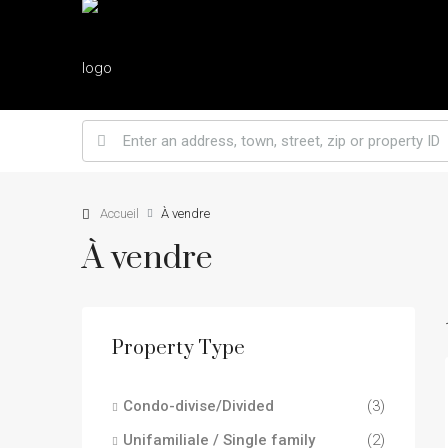
Accueil
À vendre
À vendre
Property Type
Condo-divise/Divided
(3)
Unifamiliale / Single family
(2)