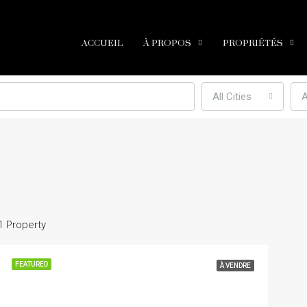
ACCUEIL
À PROPOS
PROPRIÉTÉS
All Cities
A
1 Property
FEATURED
À VENDRE