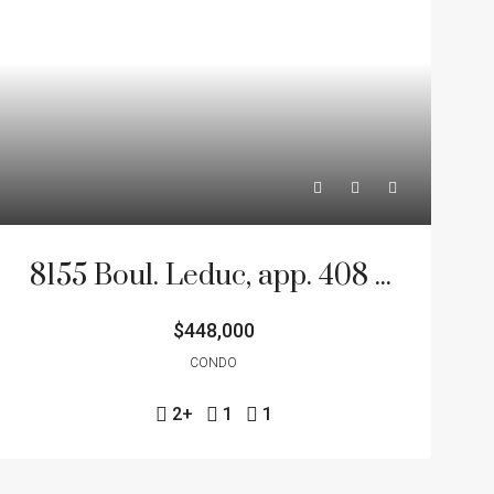
8155 Boul. Leduc, app. 408 Brossard J4Y 0N9
$448,000
CONDO
2+
1
1