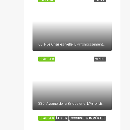
66, Rue Charles-Yelle, L'Arrondissement, La Prairie, Roussillon, Montérégie, Québec, J5R 6W8, Canada
FEATURED
VENDU
335, Avenue de la Briqueterie, L'Arrondissement, La Prairie, Roussillon, Montérégie, Québec, J5R 6W8, Canada
FEATURED
À LOUER
OCCUPATION IMMÉDIATE