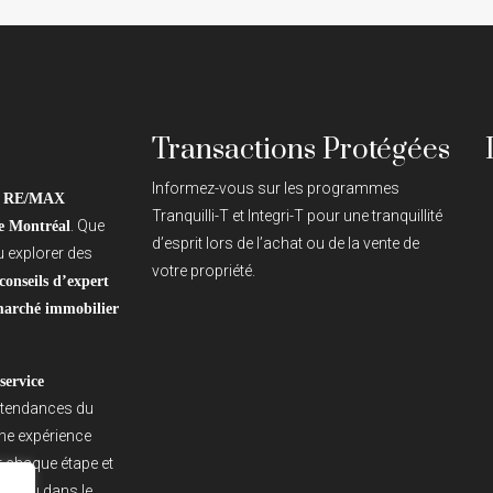
Transactions Protégées
Informez-vous sur les programmes
z
RE/MAX
Tranquilli-T et Integri-T pour une tranquillité
. Que
e Montréal
d’esprit lors de l’achat ou de la vente de
 explorer des
votre propriété.
conseils d’expert
arché immobilier
service
s tendances du
une expérience
er chaque étape et
ou dans le
éal