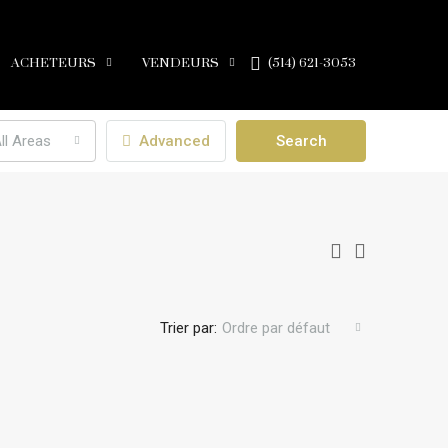
ACHETEURS
VENDEURS
(514) 621-3053
ll Areas
Advanced
Search
Trier par:
Ordre par défaut