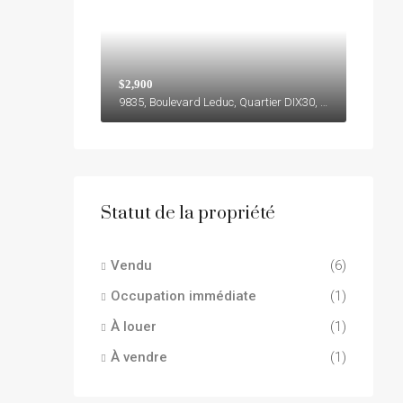
$2,900
9835, Boulevard Leduc, Quartier DIX30, Brossard, Agglomération de Longueuil, Montérégie, Québec, J4Y 0B4, Canada
Statut de la propriété
Vendu
(6)
Occupation immédiate
(1)
À louer
(1)
À vendre
(1)