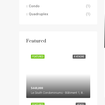
Condo
(1)
Quadruplex
(1)
Featured
FEATURED
À VENDRE
$448,000
Le South Condominiums - Bâtiment 1, 8155, Boulevard Leduc, M, Brossard, Agglomération de Longueuil, Montérégie, Québec, J4Y 0E9, Canada
FEATURED
VENDU